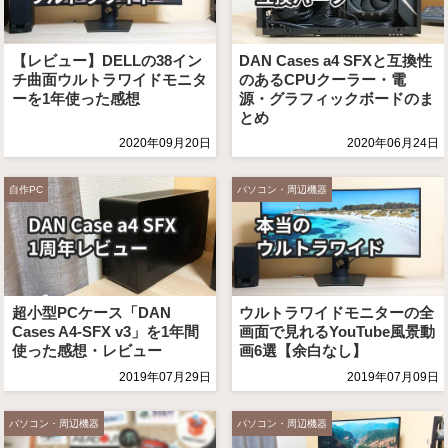
【レビュー】DELLの38イン
DAN Cases a4 SFXと互換性
チ曲面ウルトラワイドモニタ
のあるCPUクーラー・電
ーを1年使った感想
源・グラフィックボードのま
とめ
2020年09月20日
2020年06月24日
自作PC
パソコン・周辺機器
超小型PCケース「DAN
ウルトラワイドモニターの全
Cases A4-SFX v3」を1年間
画面で見れるYouTube風景動
使った感想・レビュー
画6選【余白なし】
2019年07月29日
2019年07月09日
パソコン・周辺機器
パソコン・周辺機器