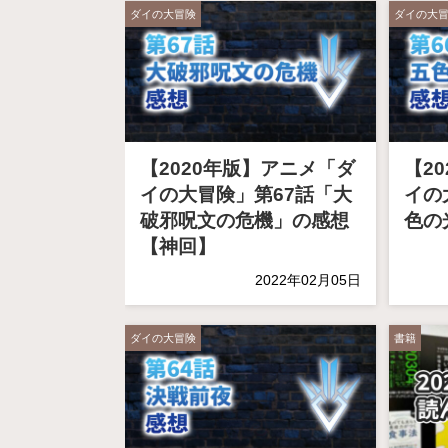
ダイの大冒険
ダイの大
【2020年版】アニメ「ダ
【2
イの大冒険」第67話「大
イの
破邪呪文の危機」の感想
色の
【神回】
2022年02月05日
ダイの大冒険
書籍