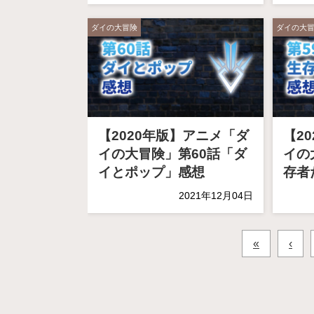
ダイの大冒険
ダイの大
【2020年版】アニメ「ダ
【2
イの大冒険」第60話「ダ
イの
イとポップ」感想
存者
2021年12月04日
«
‹