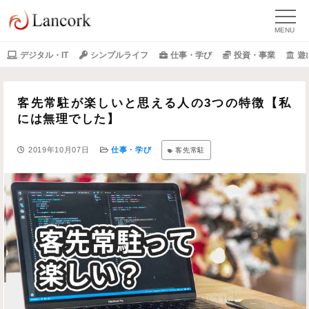
デジタル・IT
シンプルライフ
仕事・学び
投資・事業
遊
客先常駐が楽しいと思える人の3つの特徴【私
には無理でした】
2019年10月07日
仕事・学び
客先常駐