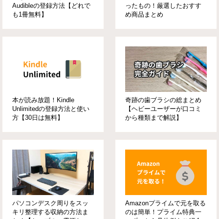
Audibleの登録方法【どれで
ったもの！厳選したおすす
も1冊無料】
め商品まとめ
本が読み放題！Kindle
奇跡の歯ブラシの総まとめ
Unlimitedの登録方法と使い
【ヘビーユーザーが口コミ
方【30日は無料】
から種類まで解説】
パソコンデスク周りをスッ
Amazonプライムで元を取る
キリ整理する収納の方法ま
のは簡単！プライム特典一