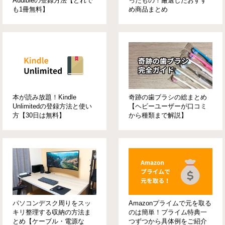
Audibleの登録方法【どれで
ったもの！厳選したおすす
も1冊無料】
め商品まとめ
本が読み放題！Kindle
奇跡の歯ブラシの総まとめ
Unlimitedの登録方法と使い
【ヘビーユーザーが口コミ
方【30日は無料】
から種類まで解説】
パソコンデスク周りをスッ
Amazonプライムで元を取る
キリ整理する収納の方法ま
のは簡単！プライム特典一
とめ【ケーブル・電源な
つずつから具体例をご紹介