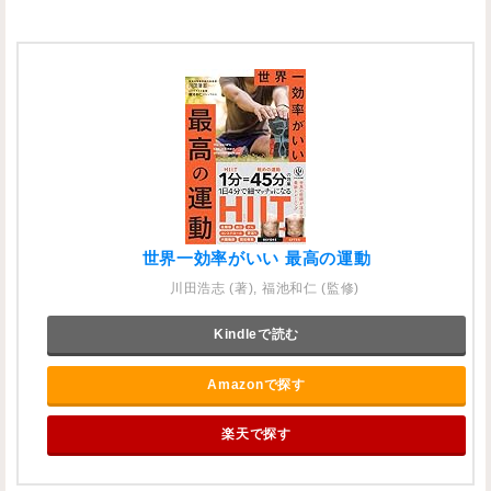
世界一効率がいい 最高の運動
川田浩志 (著), 福池和仁 (監修)
Kindleで読む
Amazonで探す
楽天で探す