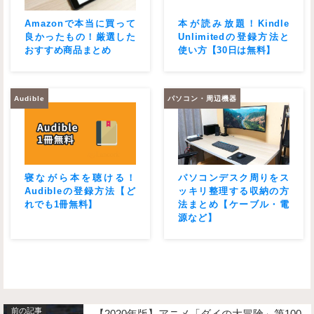
Amazonで本当に買って
本が読み放題！Kindle
良かったもの！厳選した
Unlimitedの登録方法と
おすすめ商品まとめ
使い方【30日は無料】
Audible
パソコン・周辺機器
寝ながら本を聴ける！
パソコンデスク周りをス
Audibleの登録方法【ど
ッキリ整理する収納の方
れでも1冊無料】
法まとめ【ケーブル・電
源など】
【2020年版】アニメ「ダイの大冒険」第100