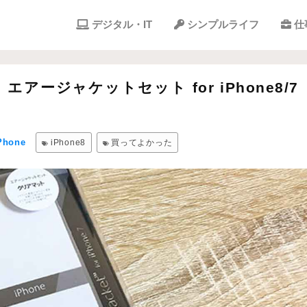
デジタル・IT
シンプルライフ
仕
アージャケットセット for iPhone8/7
Phone
iPhone8
買ってよかった