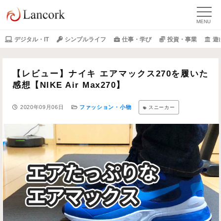
デジタル・IT
シンプルライフ
仕事・学び
投資・事業
遊
【レビュー】ナイキ エアマックス270を履いた
感想【NIKE Air Max270】
2020年09月06日
ファッション・小物
スニーカー