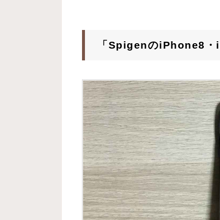
「SpigenのiPhone