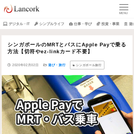
デジタル・IT
シンプルライフ
仕事・学び
投資・事業
遊
シンガポールのMRTとバスにApple Payで乗る
方法【切符やez-linkカード不要】
2020年02月02日
遊び・旅行
シンガポール旅行