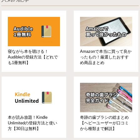
寝ながら本を聴ける！
Amazonで本当に買って良か
Audibleの登録方法【どれで
ったもの！厳選したおすす
も1冊無料】
め商品まとめ
本が読み放題！Kindle
奇跡の歯ブラシの総まとめ
Unlimitedの登録方法と使い
【ヘビーユーザーが口コミ
方【30日は無料】
から種類まで解説】