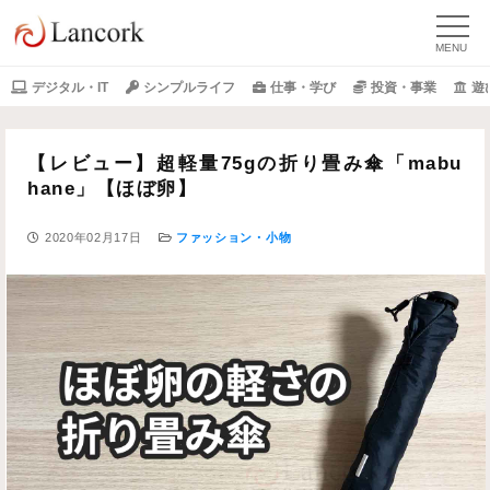
デジタル・IT
シンプルライフ
仕事・学び
投資・事業
遊
【レビュー】超軽量75gの折り畳み傘「mabu
hane」【ほぼ卵】
2020年02月17日
ファッション・小物