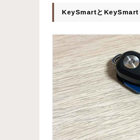
KeySmartとKeySm