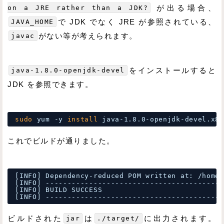
on a JRE rather than a JDK?
が出る場合、
JAVA_HOME
で JDK でなく JRE が参照されている、
javac
がない等が考えられます。
java-1.8.0-openjdk-devel
をインストールすると
JDK を参照できます。
sudo
yum -y 
install
java-1.8.0-openjdk-devel.x86
これでビルドが通りました。
[INFO] Dependency-reduced POM written at: 
/home/
[INFO] -----------------------------------------
[INFO] BUILD SUCCESS
[INFO] -----------------------------------------
ビルドされた
jar
は
./target/
に出力されます。