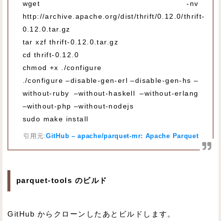
wget -nv
http://archive.apache.org/dist/thrift/0.12.0/thrift-
0.12.0.tar.gz
tar xzf thrift-0.12.0.tar.gz
cd thrift-0.12.0
chmod +x ./configure
./configure –disable-gen-erl –disable-gen-hs –
without-ruby –without-haskell –without-erlang
–without-php –without-nodejs
sudo make install
引用元:
GitHub – apache/parquet-mr: Apache Parquet
parquet-tools のビルド
GitHub からクローンしたあとビルドします。