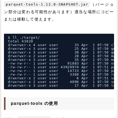
parquet-tools-1.12.0-SNAPSHOT.jar
（バージョ
ン部分は変わる可能性があります）適当な場所にコピー
または移動して使えます。
$ ll .
/target/
total 43020
drwxrwxr-x 4 user user       33 Apr  1 07:50 cla
drwxrwxr-x 3 user user       25 Apr  1 07:50 gen
drwxrwxr-x 3 user user       30 Apr  1 07:50 gen
drwxrwxr-x 2 user user       28 Apr  1 07:50 mav
drwxrwxr-x 3 user user       35 Apr  1 07:50 mav
-rw-rw-r-- 1 user user    91883 Apr  1 07:50 ori
-rw-rw-r-- 1 user user 43929974 Apr  1 07:51 par
-rw-rw-r-- 1 user user    14723 Apr  1 07:50 par
-rw-rw-r-- 1 user user     3360 Apr  1 07:50 rat
drwxrwxr-x 2 user user        6 Apr  1 07:51 sur
drwxrwxr-x 2 user user     4096 Apr  1 07:50 sur
drwxrwxr-x 3 user user       17 Apr  1 07:50 
tes
parquet-tools の使用