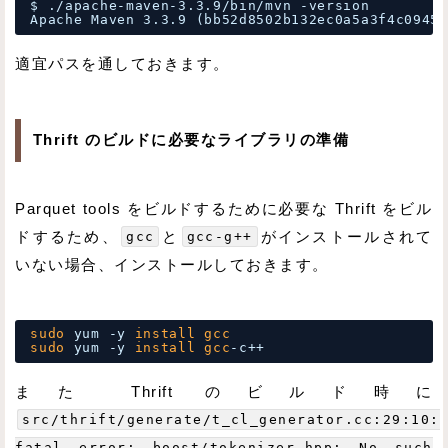
$ .
/apache-maven-3
.3.9
/bin/mvn
-version
Apache Maven 3.3.9 (bb52d8502b132ec0a5a3f4c09453
適宜パスを通しておきます。
Thrift のビルドに必要なライブラリの準備
Parquet tools をビルドするために必要な Thrift をビル
ドするため、
gcc
と
gcc-g++
がインストールされて
いない場合、インストールしておきます。
sudo
yum -y 
install
gcc
sudo
yum -y 
install
gcc
-c++
また Thrift のビルド時に
src/thrift/generate/t_cl_generator.cc:29:10:
fatal error: boost/tokenizer.hpp: No such