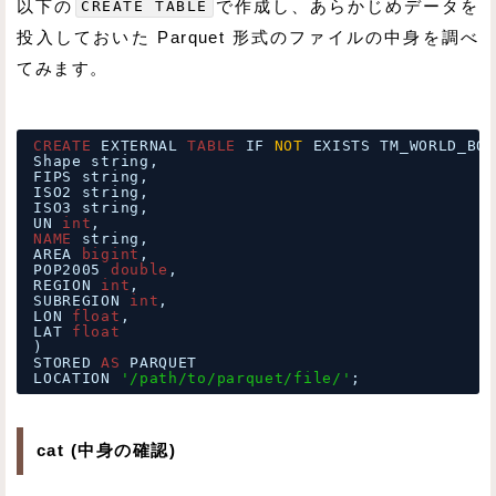
以下の
CREATE TABLE
で作成し、あらかじめデータを
投入しておいた Parquet 形式のファイルの中身を調べ
てみます。
CREATE
EXTERNAL 
TABLE
IF 
NOT
EXISTS TM_WORLD_BOR
Shape string,
FIPS string,
ISO2 string,
ISO3 string,
UN 
int
,
NAME
string,
AREA 
bigint
,
POP2005 
double
,
REGION 
int
,
SUBREGION 
int
,
LON 
float
,
LAT 
float
)
STORED 
AS
PARQUET
LOCATION 
'/path/to/parquet/file/'
;
cat (中身の確認)