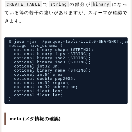
CREATE TABLE
で
string
の部分が
binary
になっ
ている等の若干の違いがありますが、スキーマが確認で
きます。
$ java -jar .
/parquet-tools-1
.12.0-SNAPSHOT.jar 
message hive_schema {
optional binary shape (STRING);
optional binary fips (STRING);
optional binary iso2 (STRING);
optional binary iso3 (STRING);
optional int32 un;
optional binary name (STRING);
optional int64 area;
optional double pop2005;
optional int32 region;
optional int32 subregion;
optional float lon;
optional float lat;
}
meta (メタ情報の確認)