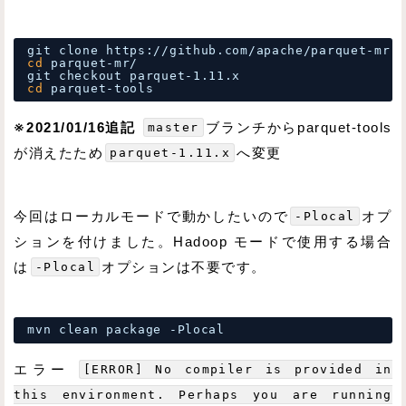
git clone https:
//github
.com
/apache/parquet-mr
.g
cd
parquet-mr/
git checkout parquet-1.11.x
cd
parquet-tools
※2021/01/16追記
master
ブランチからparquet-tools
が消えたため
parquet-1.11.x
へ変更
今回はローカルモードで動かしたいので
-Plocal
オプ
ションを付けました。Hadoop モードで使用する場合
は
-Plocal
オプションは不要です。
mvn clean package -Plocal
エラー
[ERROR] No compiler is provided in
this environment. Perhaps you are running