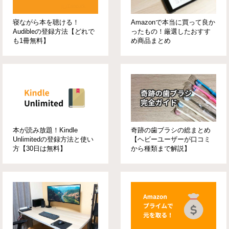
寝ながら本を聴ける！
Amazonで本当に買って良か
Audibleの登録方法【どれで
ったもの！厳選したおすす
も1冊無料】
め商品まとめ
本が読み放題！Kindle
奇跡の歯ブラシの総まとめ
Unlimitedの登録方法と使い
【ヘビーユーザーが口コミ
方【30日は無料】
から種類まで解説】