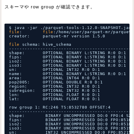
スキーマや row group が確認できます。
$ java -jar .
/parquet-tools-1
.12.0-SNAPSHOT.jar 
file
:        
file
:
/home/user/parquet-mr/parquet-
creator:     parquet-mr version 1.5.0
file
schema: hive_schema
------------------------------------------------
shape:       OPTIONAL BINARY L:STRING R:0 D:1
fips:        OPTIONAL BINARY L:STRING R:0 D:1
iso2:        OPTIONAL BINARY L:STRING R:0 D:1
iso3:        OPTIONAL BINARY L:STRING R:0 D:1
un:          OPTIONAL INT32 R:0 D:1
name:        OPTIONAL BINARY L:STRING R:0 D:1
area:        OPTIONAL INT64 R:0 D:1
pop2005:     OPTIONAL DOUBLE R:0 D:1
region:      OPTIONAL INT32 R:0 D:1
subregion:   OPTIONAL INT32 R:0 D:1
lon:         OPTIONAL FLOAT R:0 D:1
lat:         OPTIONAL FLOAT R:0 D:1
row group 1: RC:246 TS:8532780 OFFSET:4
------------------------------------------------
shape:        BINARY UNCOMPRESSED DO:0 FPO:4 SZ:
fips:         BINARY UNCOMPRESSED DO:0 FPO:85168
iso2:         BINARY UNCOMPRESSED DO:0 FPO:85183
iso3:         BINARY UNCOMPRESSED DO:0 FPO:85198
un:           INT32 UNCOMPRESSED DO:0 FPO:852159