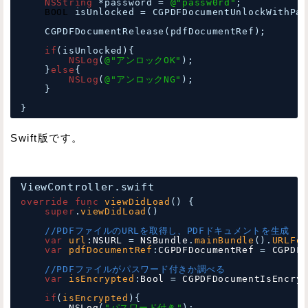
NSString
*password = 
@"passw0rd"
;
BOOL
isUnlocked = CGPDFDocumentUnlockWithPas
CGPDFDocumentRelease(pdfDocumentRef);
if
(isUnlocked){
NSLog
(
@"アンロックOK"
);
}
else
{
NSLog
(
@"アンロックNG"
);
}
}
Swift版です。
ViewController.swift
override
func
viewDidLoad
() {
super
.
viewDidLoad
()
//PDFファイルのURLを取得し、PDFドキュメントを生成
var
url
:
NSURL
= 
NSBundle
.
mainBundle
().
URLFor
var
pdfDocumentRef
:
CGPDFDocumentRef
= 
CGPDFD
//PDFファイルがパスワード付きか調べる
var
isEncrypted
:
Bool
= 
CGPDFDocumentIsEncryp
if
(
isEncrypted
){
NSLog
(
"パスワード付き"
);