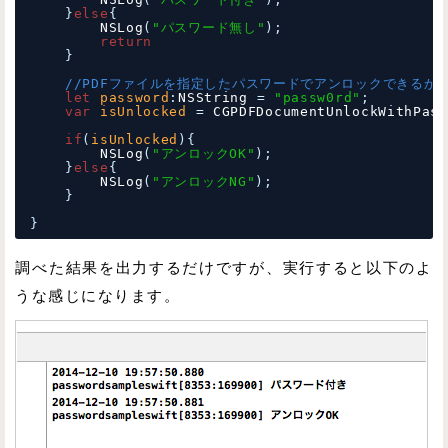
}
else
{
NSLog
(
"パスワード無し"
);
return
}
//PDFファイルを指定したパスワードでアンロックできるか
let
password
:
NSString
= 
"passw0rd"
;
var
isUnlocked
= 
CGPDFDocumentUnlockWithPass
if
(
isUnlocked
){
NSLog
(
"アンロックOK"
);
}
else
{
NSLog
(
"アンロックNG"
);
}
}
調べた結果を出力するだけですが、実行すると以下のよ
うな感じになります。