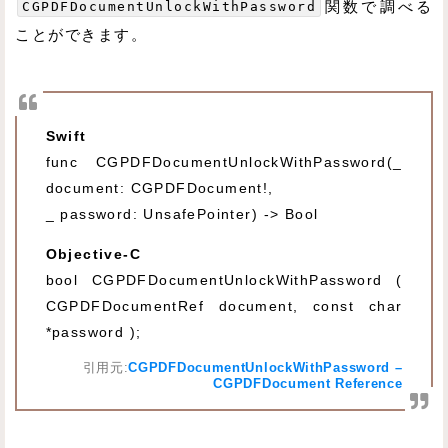
CGPDFDocumentUnlockWithPassword
関数で調べる
ことができます。
Swift
func CGPDFDocumentUnlockWithPassword(_
document: CGPDFDocument!,
_ password: UnsafePointer
) -> Bool
Objective-C
bool CGPDFDocumentUnlockWithPassword (
CGPDFDocumentRef document, const char
*password );
引用元:
CGPDFDocumentUnlockWithPassword –
CGPDFDocument Reference