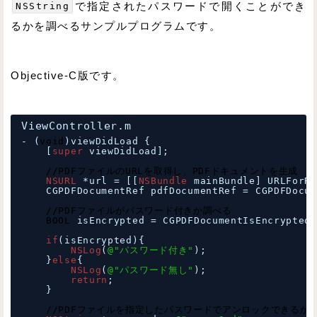
NSString
で指定されたパスワードで開くことができ
るかを調べるサンプルプログラムです。
Objective-C版です。
ViewController.m
- (
void
)viewDidLoad {
[
super
viewDidLoad];
//PDFファイルのURLを取得し、PDFドキュメントを生成
NSURL
*url = [[
NSBundle
mainBundle] URLForRe
CGPDFDocumentRef pdfDocumentRef = CGPDFDocum
//PDFファイルがパスワード付きか調べる
BOOL
isEncrypted = CGPDFDocumentIsEncrypted(
if
(isEncrypted){
NSLog
(
@"パスワード付き"
);
}
else
{
NSLog
(
@"パスワード無し"
);
return
;
}
//PDFファイルを指定したパスワードでアンロックできるか