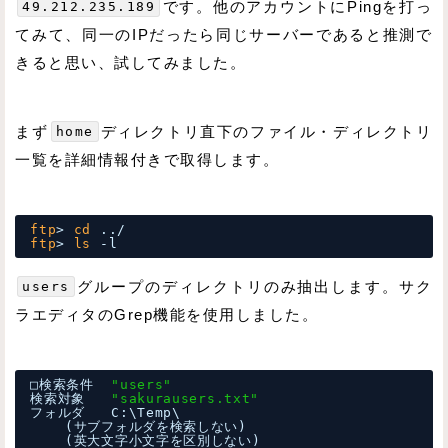
49.212.235.189
です。他のアカウントにPingを打っ
てみて、同一のIPだったら同じサーバーであると推測で
きると思い、試してみました。
まず
home
ディレクトリ直下のファイル・ディレクトリ
一覧を詳細情報付きで取得します。
ftp
> 
cd
../
ftp
> 
ls
-l
users
グループのディレクトリのみ抽出します。サク
ラエディタのGrep機能を使用しました。
□検索条件  
"users"
検索対象   
"sakurausers.txt"
フォルダ   C:\Temp\
(サブフォルダを検索しない)
(英大文字小文字を区別しない)