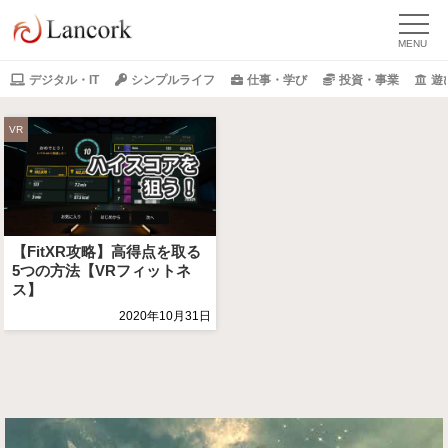
デジタル・IT
シンプルライフ
仕事・学び
投資・事業
遊
VR
【FitXR攻略】高得点を取る
5つの方法【VRフィットネ
ス】
2020年10月31日