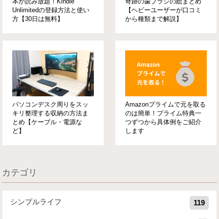
本が読み放題！Kindle
奇跡の歯ブラシの総まとめ
Unlimitedの登録方法と使い
【ヘビーユーザーが口コミ
方【30日は無料】
から種類まで解説】
パソコンデスク周りをスッ
Amazonプライムで元を取る
キリ整理する収納の方法ま
のは簡単！プライム特典一
とめ【ケーブル・電源な
つずつから具体例をご紹介
ど】
します
カテゴリ
シンプルライフ
119