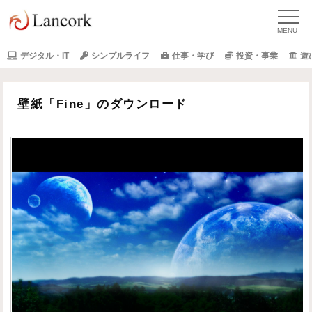
デジタル・IT
シンプルライフ
仕事・学び
投資・事業
遊
壁紙「Fine」のダウンロード