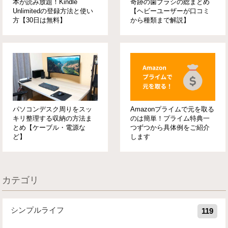
本が読み放題！Kindle
奇跡の歯ブラシの総まとめ
Unlimitedの登録方法と使い
【ヘビーユーザーが口コミ
方【30日は無料】
から種類まで解説】
パソコンデスク周りをスッ
Amazonプライムで元を取る
キリ整理する収納の方法ま
のは簡単！プライム特典一
とめ【ケーブル・電源な
つずつから具体例をご紹介
ど】
します
カテゴリ
シンプルライフ
119