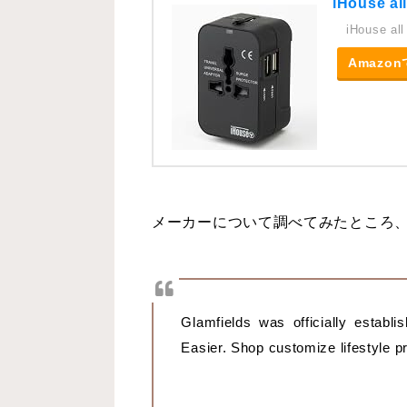
iHouse
iHouse all
Amazo
メーカーについて調べてみたところ、
Glamfields was officially establ
Easier. Shop customize lifestyle p