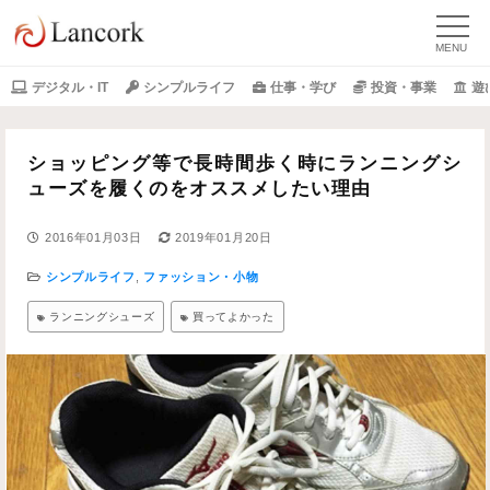
デジタル・IT
シンプルライフ
仕事・学び
投資・事業
遊
ショッピング等で長時間歩く時にランニングシ
ューズを履くのをオススメしたい理由
2016年01月03日
2019年01月20日
シンプルライフ
,
ファッション・小物
ランニングシューズ
買ってよかった