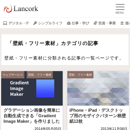
デジタル・IT
シンプルライフ
仕事・学び
投資・事業
遊
「壁紙・フリー素材」カテゴリの記事
壁紙・フリー素材に分類される記事の一覧ページです。
ウェブサービス
壁紙・フリー素材
壁紙・フリー素材
グラデーション画像を簡単に
iPhone・iPad・デスクトッ
自動生成できる「Gradient
プ用のモザイクパターン柄壁
Image Maker」を作りました
紙12枚
2014年05月05日
2013年11月08日